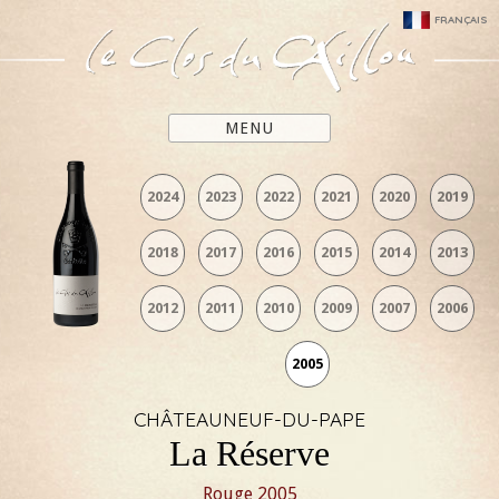
FRANÇAIS
MENU
2024
2023
2022
2021
2020
2019
2018
2017
2016
2015
2014
2013
2012
2011
2010
2009
2007
2006
2005
CHÂTEAUNEUF-DU-PAPE
La Réserve
Rouge
2005