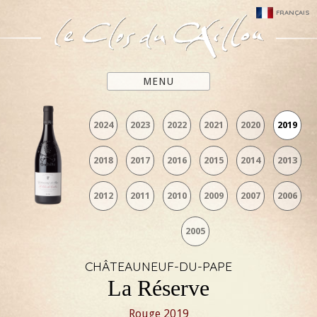
FRANÇAIS
MENU
2024
2023
2022
2021
2020
2019
2018
2017
2016
2015
2014
2013
2012
2011
2010
2009
2007
2006
2005
CHÂTEAUNEUF-DU-PAPE
La Réserve
Rouge
2019