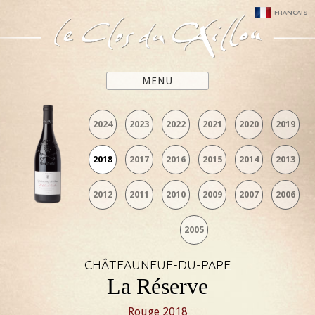
FRANÇAIS
MENU
2024
2023
2022
2021
2020
2019
2018
2017
2016
2015
2014
2013
2012
2011
2010
2009
2007
2006
2005
CHÂTEAUNEUF-DU-PAPE
La Réserve
Rouge
2018