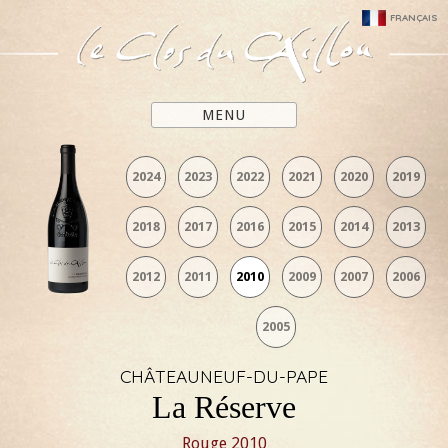
FRANÇAIS
MENU
2024
2023
2022
2021
2020
2019
2018
2017
2016
2015
2014
2013
2012
2011
2010
2009
2007
2006
2005
CHÂTEAUNEUF-DU-PAPE
La Réserve
Rouge
2010