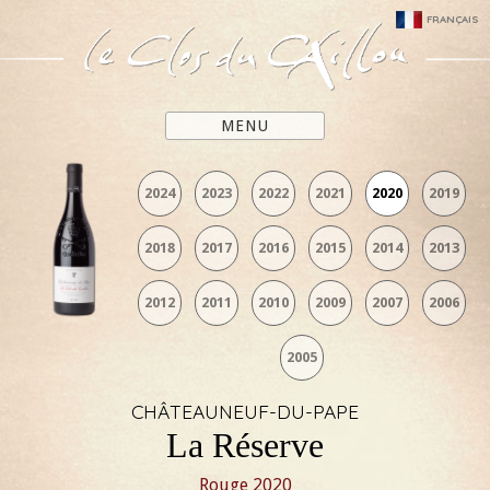
FRANÇAIS
MENU
2024
2023
2022
2021
2020
2019
2018
2017
2016
2015
2014
2013
2012
2011
2010
2009
2007
2006
2005
CHÂTEAUNEUF-DU-PAPE
La Réserve
Rouge
2020